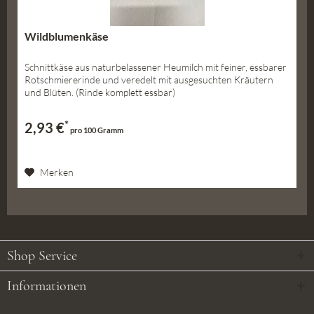
Wildblumenkäse
Schnittkäse aus naturbelassener Heumilch mit feiner, essbarer
Rotschmiererinde und veredelt mit ausgesuchten Kräutern
und Blüten. (Rinde komplett essbar)
*
2,93 €
pro 100 Gramm
Merken
Shop Service
Informationen