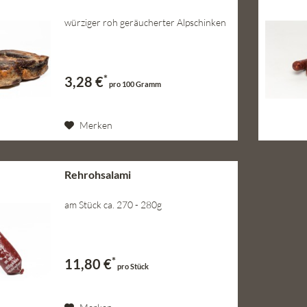
würziger roh geräucherter Alpschinken
*
3,28 €
pro 100 Gramm
Merken
Rehrohsalami
am Stück ca. 270 - 280g
*
11,80 €
pro Stück