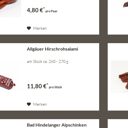
*
4,80 €
pro Paar
Merken
Allgäuer Hirschrohsalami
am Stück ca. 260 - 270 g
*
11,80 €
pro Stück
Merken
Bad Hindelanger Alpschinken